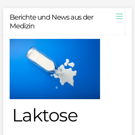
Skip
Men
Berichte und News aus der
to
Medizin
content
Laktose