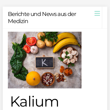
Skip
Men
Berichte und News aus der
to
Medizin
content
Kalium