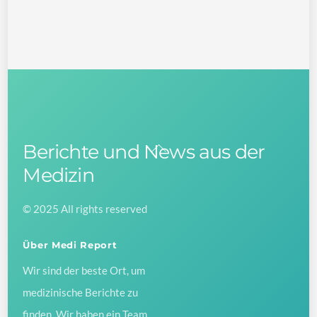
Berichte und News aus der
Back
To
Medizin
Top
© 2025 All rights reserved
Über Medi Report
Wir sind der beste Ort, um
medizinische Berichte zu
finden. Wir haben ein Team