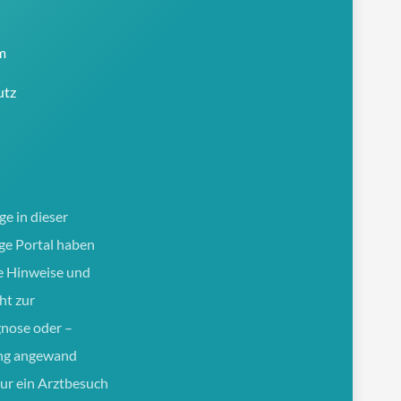
m
utz
ge in dieser
e Portal haben
e Hinweise und
ht zur
gnose oder –
ng angewand
ur ein Arztbesuch