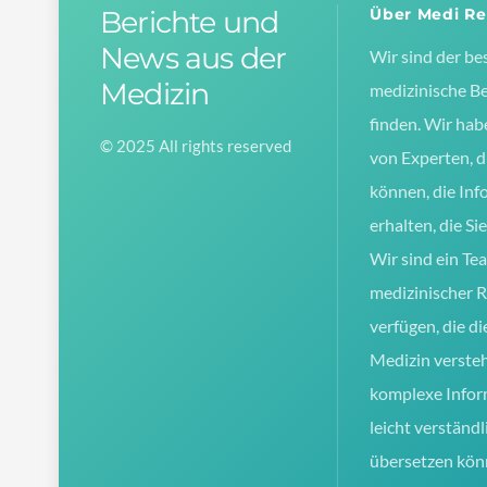
Berichte und
Über Medi Re
News aus der
Wir sind der be
Medizin
medizinische Be
finden. Wir hab
© 2025 All rights reserved
von Experten, d
können, die Inf
erhalten, die Si
Wir sind ein Te
medizinischer 
verfügen, die d
Medizin verste
komplexe Infor
leicht verständl
übersetzen kön