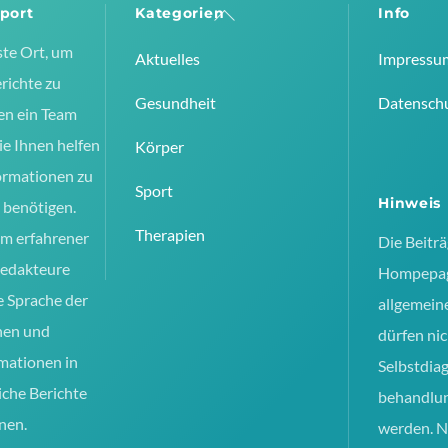
port
Kategorien
Info
Back
To
ste Ort, um
Aktuelles
Impressu
Top
richte zu
Gesundheit
Datensch
en ein Team
ie Ihnen helfen
Körper
ormationen zu
Sport
Hinweis
e benötigen.
Therapien
am erfahrener
Die Beiträ
Redakteure
Hompepag
ie Sprache der
allgemein
hen und
dürfen nic
mationen in
Selbstdia
iche Berichte
behandlu
nen.
werden. N