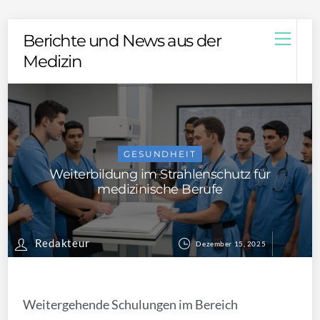
Skip
Men
Berichte und News aus der
to
Medizin
content
GESUNDHEIT
Weiterbildung im Strahlenschutz für
medizinische Berufe
Redakteur
Dezember 15, 2025
Weitergehende Schulungen im Bereich