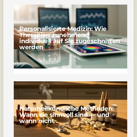
Personalisierte Medizin: Wie
Therapien zunehmend
individuell auf Sie zugeschnitten
werden
Naturheilkundliche Methoden:
Wann sie sinnvoll sind — und
wann nicht