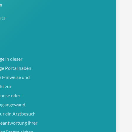
m
utz
ge in dieser
e Portal haben
e Hinweise und
ht zur
gnose oder –
ng angewand
ur ein Arztbesuch
Beantwortung ihrer
ler Fragen sicher