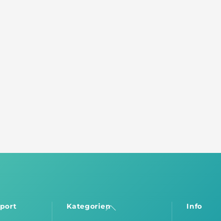
port
Kategorien
Info
Back