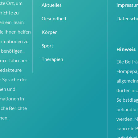
To
ste Ort, um
Aktuelles
Impressu
Top
richte zu
Gesundheit
Datensch
en ein Team
ie Ihnen helfen
Körper
ormationen zu
Sport
Hinweis
e benötigen.
Therapien
am erfahrener
Die Beiträ
Redakteure
Hompepag
ie Sprache der
allgemein
hen und
dürfen nic
mationen in
Selbstdia
iche Berichte
behandlu
nen.
werden. N
kann die 
individuel