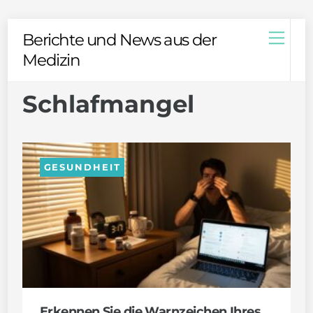
Skip
Men
Berichte und News aus der
to
Medizin
content
Schlafmangel
GESUNDHEIT
Erkennen Sie die Warnzeichen Ihres