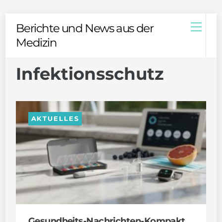
Skip
Men
Berichte und News aus der
to
Medizin
content
Infektionsschutz
AKTUELLES
Gesundheits-Nachrichten-Kompakt