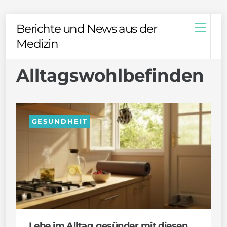
Skip
Men
Berichte und News aus der
to
Medizin
content
Alltagswohlbefinden
GESUNDHEIT
Lebe im Alltag gesünder mit diesen