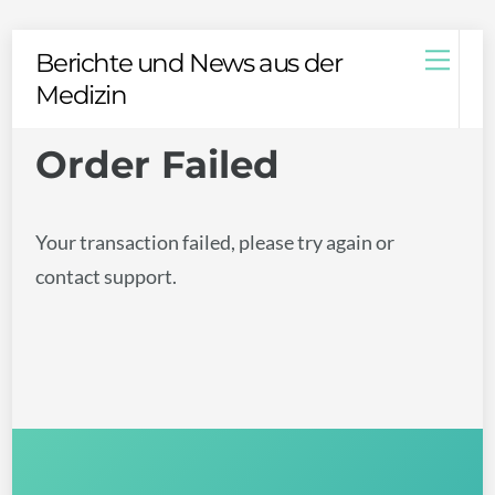
Skip
Men
Berichte und News aus der
to
Medizin
content
Order Failed
Your transaction failed, please try again or
contact support.